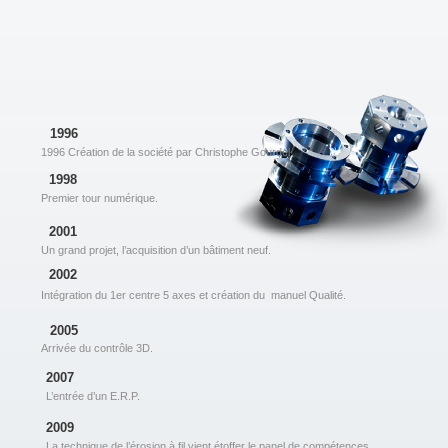
1996
1996 Création de la société par Christophe Gourdel.
1998
Premier tour numérique.
2001
Un grand projet, l’acquisition d’un bâtiment neuf.
2002
Intégration du 1er centre 5 axes et création du manuel Qualité.
2005
Arrivée du contrôle 3D.
2007
L’entrée d’un E.R.P.
2009
La technique de l’érosion à fil vient étoffer le panel de compétences.